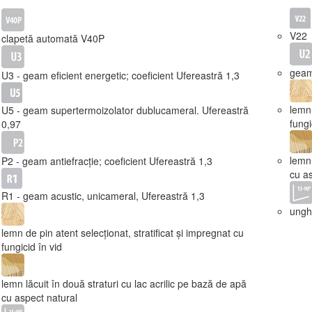
V22
clapetă automată V40P
geam
U3 - geam eficient energetic; coeficient Ufereastră 1,3
lemn 
U5 - geam supertermoizolator dublucameral. Ufereastră
fungi
0,97
lemn 
P2 - geam antiefracție; coeficient Ufereastră 1,3
cu as
R1 - geam acustic, unicameral, Ufereastră 1,3
unghi
lemn de pin atent selecționat, stratificat și impregnat cu
fungicid în vid
lemn lăcuit în două straturi cu lac acrilic pe bază de apă
cu aspect natural