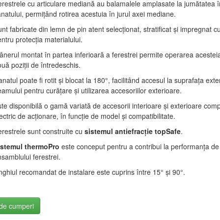
restrele cu articulare mediană au balamalele amplasate la jumătatea în
natului, permițând rotirea acestuia în jurul axei mediane.
nt fabricate din lemn de pin atent selecționat, stratificat și impregnat cu
ntru protecția materialului.
nerul montat în partea inferioară a ferestrei permite operarea acesteia
uă poziții de întredeschis.
natul poate fi rotit și blocat la 180°, facilitând accesul la suprafața exte
amului pentru curățare și utilizarea accesoriilor exterioare.
te disponibilă o gamă variată de accesorii interioare și exterioare compa
ectric de acționare, în funcție de model și compatibilitate.
restrele sunt construite cu
sistemul antiefracție
topSafe
.
istemul thermoPro
este conceput pentru a contribui la performanța de i
samblului ferestrei.
ghiul recomandat de instalare este cuprins între 15° și 90°.
de cumperi