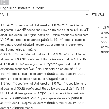
unghiul de instalare: 15°-90°
FTS-V U2
1,3 W/m²K
1,0 W/m²K
coeficientul U al ferestrei
coeficientul U
1,3 
32 dB
4H-16-4T
al geamului
coeficientul Rw de izolare acustică
al ge
argon
+
alcătuirea geamului
gaz inert
sticlă exterioară securizată
alcăt
V40P
până la 49m³/h
tipul clapetei de aerare
debitul clapetei
V22
două straturi
patru
+
de aerare
lăcuire
garnituri
deschidere
aerar
elegant
multi-punct
mâner
stan
0,97 W/m²K
0,5 W/m²K
coeficientul U al ferestrei
coeficientul U
33 dB
4HT-10-
al geamului
coeficientul Rw de izolare acustică
4H-10-4HT
krypton
+
alcătuirea geamului
gaz inert
sticlă
V40P
până la
exterioară securizată
tipul clapetei de aerare
49m³/h
două straturi
patru
debitul clapetei de aerare
lăcuire
+
elegant
garnituri
deschidere multi-punct
mâner
1,3 W/m²K
1,0 W/m²K
coeficientul U al ferestrei
coeficientul U
35dB
4HS-14-
al geamului
coeficientul Rw de izolare acustică
33.1T
argon
+
alcătuirea geamului
gaz inert
sticlă exterioară
automată V40P
până la
securizată
tipul clapetei de aerare
49m³/h
două straturi
patru
debitul clapetei de aerare
lăcuire
elegant
garnituri
mâner