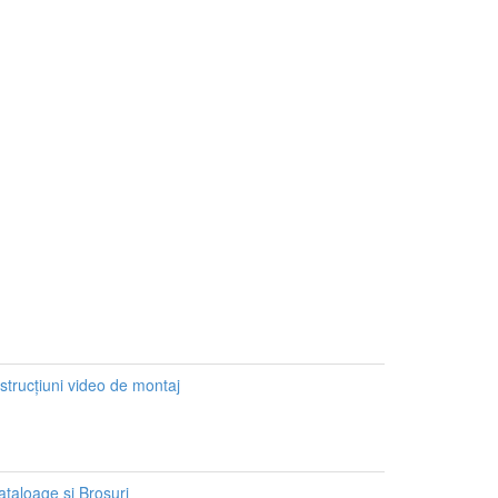
strucțiuni video de montaj
ataloage și Broșuri