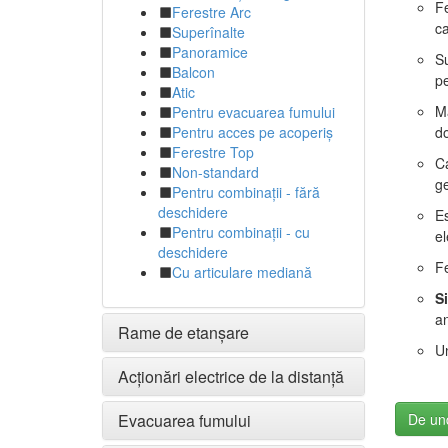
Fe
Ferestre Arc
ca
Superînalte
Panoramice
Su
Balcon
pe
Atic
Mâ
Pentru evacuarea fumului
Pentru acces pe acoperiș
do
Ferestre Top
Ca
Non-standard
ge
Pentru combinații - fără
deschidere
Es
Pentru combinații - cu
el
deschidere
Fe
Cu articulare mediană
S
an
Rame de etanșare
Un
Acționări electrice de la distanță
Evacuarea fumului
De un