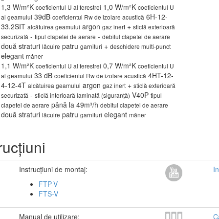
1,3 W/m²K
1,0 W/m²K
coeficientul U al ferestrei
coeficientul U
39dB
6H-12-
al geamului
coeficientul Rw de izolare acustică
33.2SIT
argon
+
alcătuirea geamului
gaz inert
sticlă exterioară
-
-
securizată
tipul clapetei de aerare
debitul clapetei de aerare
două straturi
patru
+
lăcuire
garnituri
deschidere multi-punct
elegant
mâner
1,1 W/m²K
0,7 W/m²K
coeficientul U al ferestrei
coeficientul U
33 dB
4HT-12-
al geamului
coeficientul Rw de izolare acustică
4-12-4T
argon
+
alcătuirea geamului
gaz inert
sticlă exterioară
-
V40P
securizată
sticlă interioară laminată (siguranță)
tipul
până la 49m³/h
clapetei de aerare
debitul clapetei de aerare
două straturi
patru
elegant
lăcuire
garnituri
mâner
rucțiuni
Instrucțiuni de montaj:
In
FTP-V
FTS-V
Manual de utilizare:
C