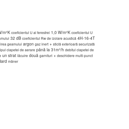
W/m²K
1,0 W/m²K
coeficientul U al ferestrei
coeficientul U
32 dB
4H-16-4T
amului
coeficientul Rw de izolare acustică
argon
+
uirea geamului
gaz inert
sticlă exterioară securizată
până la 31m³/h
tipul clapetei de aerare
debitul clapetei de
un strat
două
+
e
lăcuire
garnituri
deschidere multi-punct
dard
mâner