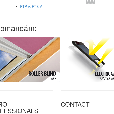
FTP-V, FTS-V
comandăm:
RO
CONTACT
FESSIONALS