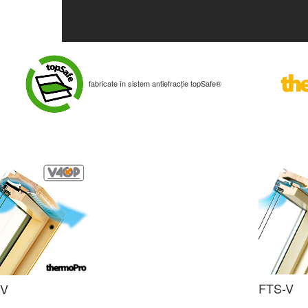
fabricate în sistem antiefracție topSafe®
FTS-V
-V