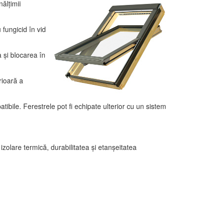
ălțimii
 fungicid în vid
 și blocarea în
rioară a
tibile. Ferestrele pot fi echipate ulterior cu un sistem
zolare termică, durabilitatea și etanșeitatea