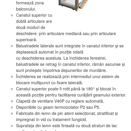
formează zona
balconului.
Canatul superior cu
dublă articulare are
două moduri de
deschidere: prin articulare mediană sau prin articulare
superioară.
Balustradele laterale sunt integrate în canatul inferior şi se
deplasează automat în poziție odată
cu deschiderea acestuia. La închiderea ferestrei,
balustradele se retrag în canatul inferior, rămân ascunse și
sunt protejate împotriva depunerilor de murdărie.
Închiderea se realizează prin intermediul unui sistem de
blocare multipunct cu fixare laterală.
Canatul superior poate fi rotit până la 180° și blocat în
această poziție pentru facilitarea curățării geamului exterior.
Clapetă de ventilare V40P cu reglare automată.
Disponibile cu geam termoizolator P2 sau P5.
Fabricate din lemn de pin atent selecționat, stratificat și
impregnat în vid cu tratament fungicid.
Suprafața din lemn este finisată cu două straturi de lac