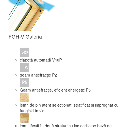
FGH-V Galeria
clapetă automată V40P
geam antiefracție P2
Geam antiefracție, eficient energetic P5
lemn de pin atent selecționat, stratificat și impregnat cu
fungicid în vid
lemn lăcuit în două straturi cu lac acrilic pe bază de