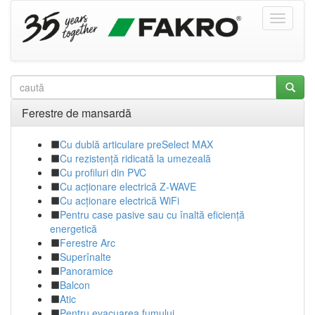
Ferestre de mansardă
Cu dublă articulare preSelect MAX
Cu rezistență ridicată la umezeală
Cu profiluri din PVC
Cu acționare electrică Z-WAVE
Cu acționare electrică WiFi
Pentru case pasive sau cu înaltă eficiență
energetică
Ferestre Arc
Superînalte
Panoramice
Balcon
Atic
Pentru evacuarea fumului